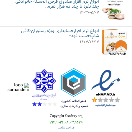
انواع نرم افزار صندوق قرض الحسنه خانوادگی
چند نفره تا چند ده هزار نفره..
1403/05/07
انواع نرم افزارحسابداری ویژه رستوران-کافی
شاپ-فست فود--
1403/04/17
Copyright ©softrey.org
V14.2026.08.03.1529
طراحی سایت