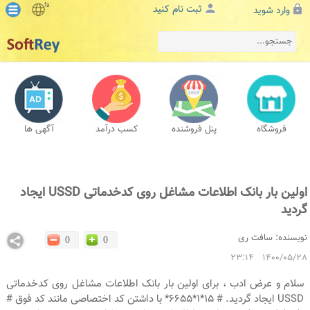
fa
ثبت نام کنید
وارد شوید
فروشگاه
پنل فروشنده
کسب درآمد
آگهی ها
اولین بار بانک اطلاعات مشاغل روی کدخدماتی USSD ایجاد
گردید
نویسنده:
سافت ری
0
0
1400/05/28 23:14
سلام و عرض ادب ، برای اولین بار بانک اطلاعات مشاغل روی کدخدماتی
USSD ایجاد گردید. # 15*1*6655* با داشتن کد اختصاصی مانند کد فوق #