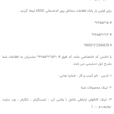
برای اولین بار بانک اطلاعات مشاغل روی کدخدماتی USSD ایجاد گردید.
# 15*6655*
# 13*1*6655*
# 2345678*1*6655*
با داشتن کد اختصاصی مانند کد فوق # 1*15*1*6655* مشتریان به اطلاعات شما
بشرح ذیل دسترسی می یابند.
1- ادرس - نام کسب و کار - شماره تماس -
2- لینک محصولات شما
3- لینک کانالهای ارتباطی شامل ( واتس آپ ، اینستگرام ، تلگرام ، وب سایت
،یوتیوب،و .... )