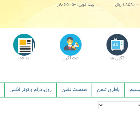
1,858,000
ریال
بیت کوین:
65,050
دلار
آگهی ها
ثبت آگهی
مقالات
بيسيم
باطري تلفن
هدست تلفن
رول،درام و تونر فکس