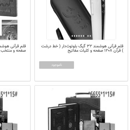
قلم قرآنی هوشمند 32 گیگ بلوتوث‌دار ( خط درشت
) قرآن 1208 صفحه و کلیات مفاتیح
صفحه و منتخب م
ناموجود