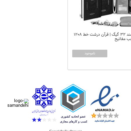
قلم قرآنی هوشمند 32 گیگ | قرآن درشت خط 1208
ب مفاتیح
ناموجود