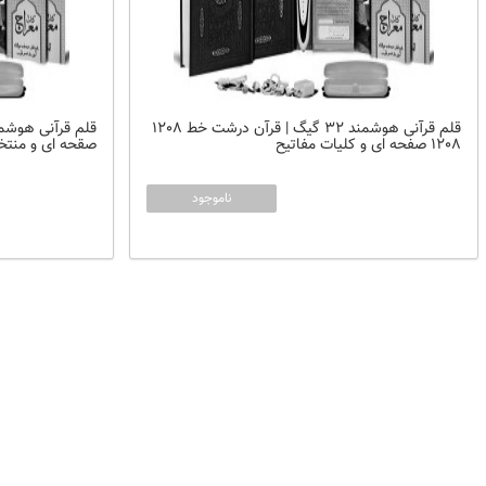
قلم قرآنی هوشمند 32 گیگ | قرآن درشت خط 1208
1208 صفحه ای و کلیات مفاتیح
صقحه ای و منتخ
ناموجود