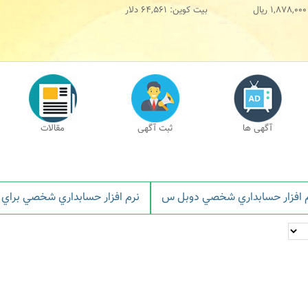
1,878,000
ریال
بیت کوین:
64,561
دلار
آگهی ها
ثبت آگهی
مقالات
 افزار حسابداري شخصي دوبل س
نرم افزار حسابداري شخصي براي