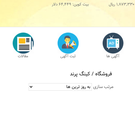
1,873,330
ریال
بیت کوین:
64,449
دلار
آگهی ها
ثبت آگهی
مقالات
فروشگاه /
کينگ پرند
مرتب سازی