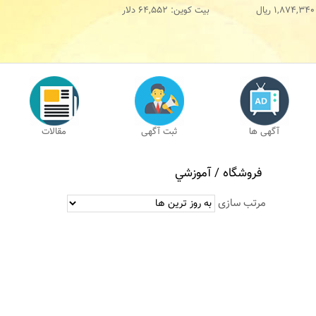
1,874,340
ریال
بیت کوین:
64,552
دلار
آگهی ها
ثبت آگهی
مقالات
فروشگاه /
آموزشي
مرتب سازی