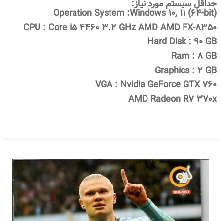
حداقل سیستم مورد نیاز:
(Operation System :Windows 10, 11 (64-bit
CPU : Core i5 4460 3.2 GHz AMD AMD FX-8350
Hard Disk : 90 GB
Ram : 8 GB
Graphics : 2 GB
VGA : Nvidia GeForce GTX 760
AMD Radeon R7 370x