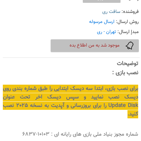
فروشنده:
سافت ری
روش ارسال:
ارسال مرسوله
مبدإ ارسال:
تهران - ری
موجود شد به من اطلاع بده
توضیحات
نصب بازی :
برای نصب بازی، ابتدا سه دیسک ابتدایی را طبق شماره بندی روی
دیسک نصب نمایید و سپس دیسک اخر تحت عنوان
Update Disk را برای بروزرسانی و آپدیت به نسخه 2025 نصب
کنید.
شماره مجوز بنیاد ملی بازی های رایانه ای : 10103-6837