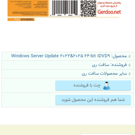
محصول: Windows Server Update 2022&2025 64-bit 1DVD9
فروشنده:
سافت ری
سایر محصولات سافت ری
چت با فروشنده
شما هم فروشنده این محصول شوید