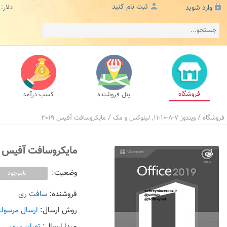
ثبت نام کنید
وارد شوید
دلار:
فروشگاه
پنل فروشنده
کسب درآمد
/
/
فروشگاه
ويندوز 7-8-10-11, لينوکس و مک
مایکروسافت آفیس 2019
مایکروسافت آفیس 2019
وضعیت:
ناموجود
فروشنده:
سافت ری
روش ارسال:
ارسال مرسوله
مبدإ ارسال:
تهران - ری