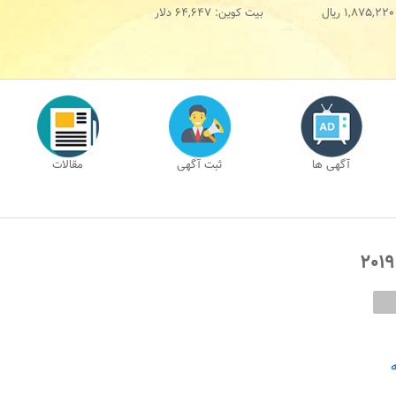
1,875,220
ریال
بیت کوین:
64,647
دلار
آگهی ها
ثبت آگهی
مقالات