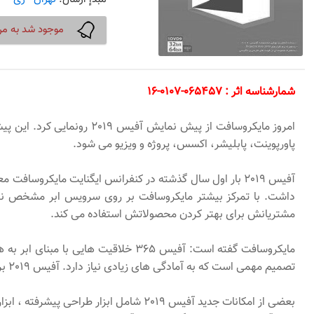
موجود شد به من
شمارشناسه اثر : 065457-0107-16
امروز مایکروسافت از پیش ن
پاورپوینت، پابلیشر، اکسس، پروژه و ویزیو می شود.
مشتریانش برای بهتر کردن محصولاتش استفاده می کند.
مایکروسافت گفته است: آفیس 365 خلاقیت
تصمیم مهمی است که به آمادگی های زیادی نیاز دارد. آفیس 2019 برای کاربرانی که نیاز به داشتن برنامه ها بر روی کامپیوتر دارند، برنامه ی باارزشی خواهد بود.
بعضی از امکانات جدید آفیس 2019 شامل ابزار طراحی پیشرفته ، ابزار آنالیز داده ی قوی و ابزارهای ارائه ی شکیل برای پاورپوینت می شود.