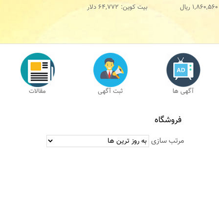
1,860,560
ریال
بیت کوین:
64,772
دلار
آگهی ها
ثبت آگهی
مقالات
فروشگاه
مرتب سازی