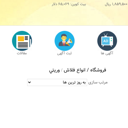
1,859,500
ریال
بیت کوین:
65,069
دلار
آگهی ها
ثبت آگهی
مقالات
فروشگاه /
انواع فلاش
وريتي
/
مرتب سازی