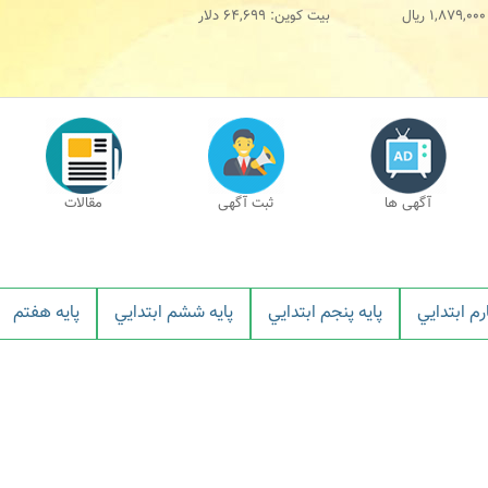
1,879,000
ریال
بیت کوین:
64,699
دلار
آگهی ها
ثبت آگهی
مقالات
رم ابتدايي
پايه پنجم ابتدايي
پايه ششم ابتدايي
پايه هفتم