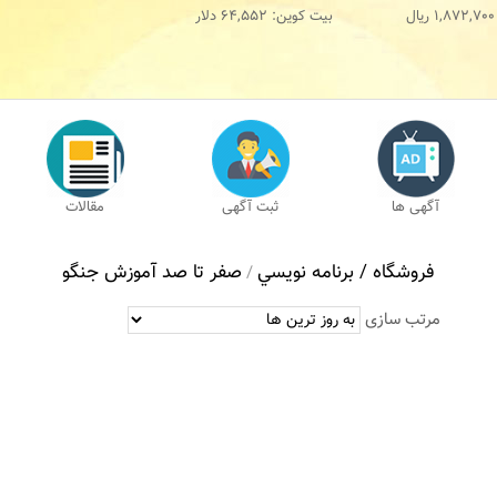
1,872,700
ریال
بیت کوین:
64,552
دلار
آگهی ها
ثبت آگهی
مقالات
فروشگاه /
برنامه نويسي
صفر تا صد آموزش جنگو
/
مرتب سازی