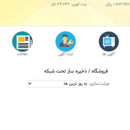
1,872,980
ریال
بیت کوین:
64,742
دلار
آگهی ها
ثبت آگهی
مقالات
فروشگاه /
ذخيره ساز تحت شبکه
مرتب سازی