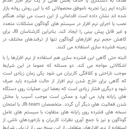
هدف به دستکاری یا حذف بخش هایی از یک نرم افزار اقدام
نکرده ایم زیرا تجربه ناموفق محصولاتی که با این روش روانه بازار
شده اند نشان داده است اقداماتی از این دست می تواند هنگام
نصب یا اجرای نرم افزار در سیستم های گوناگون مشکلات متعدد
و غیر قابل پیش بینی را ایجاد کند. بنابراین کارشناسان JB برای
کاهش حجم نرم افزارهای گوناگون تنها از ترفندهای مختلف در
زمینه فشرده سازی استفاده می کنند.
البته حتی گاهی این فشرده سازی هم استفاده از نرم افزارها را با
اشکالاتی مواجه می کند. دو مسئله که عموما در این شرایط
موجب ناراحتی و کلافگی کاربران می شود یکی زمان زیادی است
که گاهی برای خارج شدن نرم افزار از حالت فشرده باید صرف
شود و دیگری فشار زیادی است که بعضا این عملیات روی دستگاه
های رایانه وارد می آورد و ممکن است موجب آسیب یا مختل
شدن فعالیت های دیگر آن گردد. متخصصان JB-team با امتحان
نسخه های فشرده روی رایانه های متفاوت با سیستم های عامل
گوناگون و نیز با جمع آوری نظرات کاربران و بازخوردهای ناشی از
استفاده از نرم افزارهای متفاوتی از این سنخ پس از ارزیابی شرایط