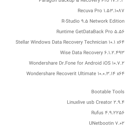
Paragon Backup & Recovery Pro 17.‎4.‎3
Recuva Pro 1.‎53.‎1087
R-Studio 9.‎5 Network Edition
Runtime GetDataBack Pro 5.‎56
Stellar Windows Data Recovery Technician 10.‎1 x64
Wise Data Recovery 6.‎1.‎2.‎493
Wondershare Dr.Fone for Android iOS 10.‎7.‎2
Wondershare Recoverit Ultimate 10.‎0.‎3.‎14 x64
Bootable Tools
Linuxlive usb Creator 2.‎9.‎4
Rufus 4.‎9.‎2256
UNetbootin 7.‎02