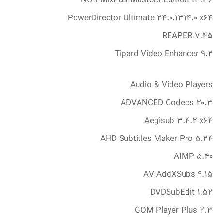
NCH MixPad Masters Edition 13.‎36
PowerDirector Ultimate 24.‎0.‎1314.‎0 x64
REAPER 7.‎45
Tipard Video Enhancer 9.‎2
Audio & Video Players
ADVANCED Codecs 20.‎3
Aegisub 3.‎4.‎2 x64
AHD Subtitles Maker Pro 5.‎24
AIMP 5.‎40
AVIAddXSubs 9.‎15
DVDSubEdit 1.‎52
GOM Player Plus 2.‎3