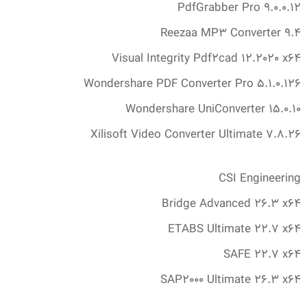
PdfGrabber Pro 9.‎0.‎0.‎12
Reezaa MP3 Converter 9.‎4
Visual Integrity Pdf2cad 12.‎2020 x64
Wondershare PDF Converter Pro 5.‎1.‎0.‎126
Wondershare UniConverter 15.‎0.‎10
Xilisoft Video Converter Ultimate 7.‎8.‎26
CSI Engineering
Bridge Advanced 26.‎3 x64
ETABS Ultimate 22.‎7 x64
SAFE 22.‎7 x64
SAP2000 Ultimate 26.‎3 x64