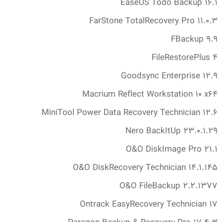
EaseUS Todo Backup 16.‎1
FarStone TotalRecovery Pro 11.‎0.‎3
FBackup 9.‎9
FileRestorePlus 4
Goodsync Enterprise 12.‎9
Macrium Reflect Workstation 10 x64
MiniTool Power Data Recovery Technician 12.‎6
Nero BackItUp 23.‎0.‎1.‎29
O&O DiskImage Pro 21.‎1
O&O DiskRecovery Technician 14.‎1.‎145
O&O FileBackup 2.‎2.‎1377
Ontrack EasyRecovery Technician 17