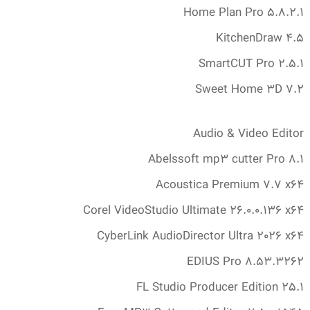
Home Plan Pro 5.‎8.‎2.‎1
KitchenDraw 4.‎5
SmartCUT Pro 2.‎5.‎1
Sweet Home 3D 7.‎2
Audio & Video Editor
Abelssoft mp3 cutter Pro 8.‎1
Acoustica Premium 7.‎7 x64
Corel VideoStudio Ultimate 26.‎0.‎0.‎136 x64
CyberLink AudioDirector Ultra 2026 x64
EDIUS Pro 8.‎53.‎3262
FL Studio Producer Edition 25.‎1