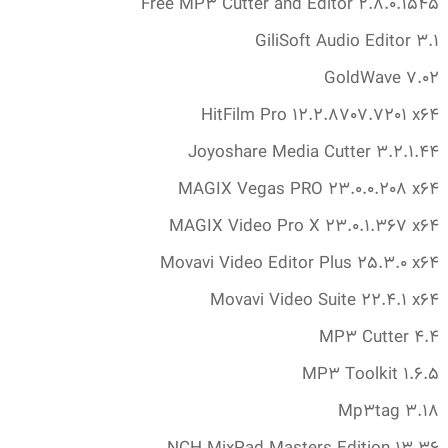
Free MP3 Cutter and Editor 2.‎8.‎0.‎1545
GiliSoft Audio Editor 3.‎1
GoldWave 7.‎02
HitFilm Pro 12.‎2.‎8707.‎7201 x64
Joyoshare Media Cutter 3.‎2.‎1.‎44
MAGIX Vegas PRO 23.‎0.‎0.‎208 x64
MAGIX Video Pro X 23.‎0.‎1.‎367 x64
Movavi Video Editor Plus 25.‎3.‎0 x64
Movavi Video Suite 22.‎4.‎1 x64
MP3 Cutter 4.‎4
MP3 Toolkit 1.‎6.‎5
Mp3tag 3.‎18