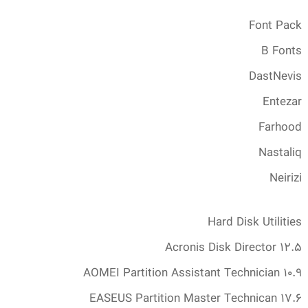
Font Pack
B Fonts
DastNevis
Entezar
Farhood
Nastaliq
Neirizi
Hard Disk Utilities
Acronis Disk Director 12.‎5
AOMEI Partition Assistant Technician 10.‎9
EASEUS Partition Master Technican 17.‎6