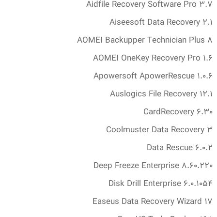
Aidfile Recovery Software Pro 3.‎7
Aiseesoft Data Recovery 2.‎1
AOMEI Backupper Technician Plus 8
AOMEI OneKey Recovery Pro 1.‎6
Apowersoft ApowerRescue 1.‎0.‎6
Auslogics File Recovery 12.‎1
CardRecovery 6.‎30
Coolmuster Data Recovery 3
Data Rescue 6.‎0.‎2
Deep Freeze Enterprise 8.‎60.‎220
Disk Drill Enterprise 6.‎0.‎1054
Easeus Data Recovery Wizard 17