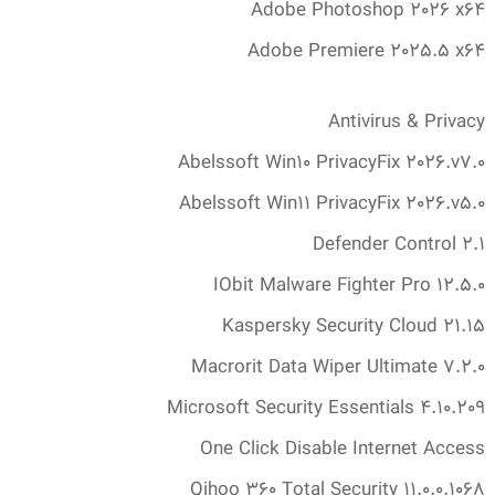
Adobe Photoshop 2026 x64
Adobe Premiere 2025.‎5 x64
Antivirus & Privacy
Abelssoft Win10 PrivacyFix 2026.v7.‎0
Abelssoft Win11 PrivacyFix 2026.v5.‎0
Defender Control 2.‎1
IObit Malware Fighter Pro 12.‎5.‎0
Kaspersky Security Cloud 21.‎15
Macrorit Data Wiper Ultimate 7.‎2.‎0
Microsoft Security Essentials 4.‎10.‎209
One Click Disable Internet Access
Qihoo 360 Total Security 11.‎0.‎0.‎1068