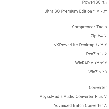
PowerISO 9.‎1
UltraISO Premium Edition 9.‎7.‎6.‎3
Compressor Tools
7-Zip 25
NXPowerLite Desktop 10.‎3.‎2
PeaZip 10.‎6
WinRAR 7.‎13 x64
WinZip 29
Converter
AbyssMedia Audio Converter Plus 7
Advanced Batch Converter 8