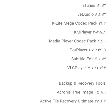
iTunes 12.‎13
JetAudio 8.‎1.‎13
K-Lite Mega Codec Pack 19.‎2
KMPlayer 2025.‎8
Media Player Codec Pack 4.‎6.‎1
PotPlayer 1.‎7.‎22619
Subtitle Edit 4.‎0.‎13
VLCPlayer 3.‎0.‎21 x64
Backup & Recovery Tools
Acronis True Image 25.‎8.‎1
Active File Recovery Ultimate 25.‎1.‎2