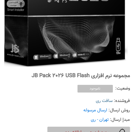
مجموعه نرم افزاری JB Pack 2026 USB Flash
وضعیت:
ناموجود
فروشنده:
سافت ری
روش ارسال:
ارسال مرسوله
مبدإ ارسال:
تهران - ری