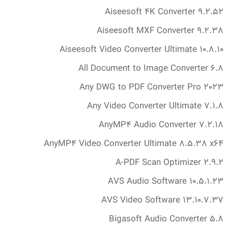
Aiseesoft 4K Converter 9.‎2.‎52
Aiseesoft MXF Converter 9.‎2.‎38
Aiseesoft Video Converter Ultimate 10.‎8.‎10
All Document to Image Converter 6.‎8
Any DWG to PDF Converter Pro 2023
Any Video Converter Ultimate 7.‎1.‎8
AnyMP4 Audio Converter 7.‎2.‎18
AnyMP4 Video Converter Ultimate 8.‎5.‎38 x64
A-PDF Scan Optimizer 2.‎9.‎2
AVS Audio Software 10.‎5.‎1.‎23
AVS Video Software 13.‎10.‎7.‎37
Bigasoft Audio Converter 5.‎8