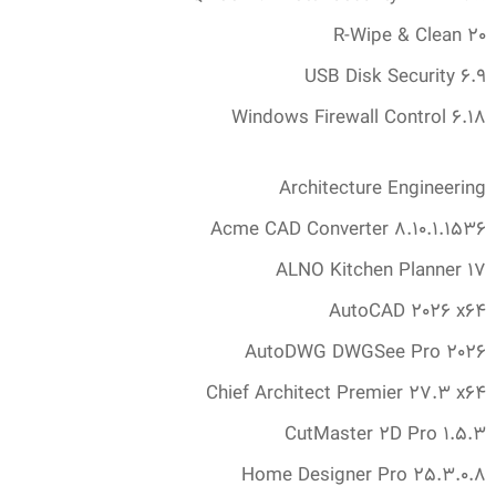
R-Wipe & Clean 20
USB Disk Security 6.‎9
Windows Firewall Control 6.‎18
Architecture Engineering
Acme CAD Converter 8.‎10.‎1.‎1536
ALNO Kitchen Planner 17
AutoCAD 2026 x64
AutoDWG DWGSee Pro 2026
Chief Architect Premier 27.‎3 x64
CutMaster 2D Pro 1.‎5.‎3
Home Designer Pro 25.‎3.‎0.‎8