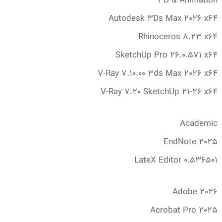
3D & Animation
Autodesk 3Ds Max 2026 x64
Rhinoceros 8.‎23 x64
SketchUp Pro 26.‎0.‎571 x64
V-Ray 7.‎10.‎00 3ds Max 2026 x64
V-Ray 7.‎20 SketchUp 21-26 x64
Academic
EndNote 2025
LateX Editor 0.‎536501
Adobe 2026
Acrobat Pro 2025