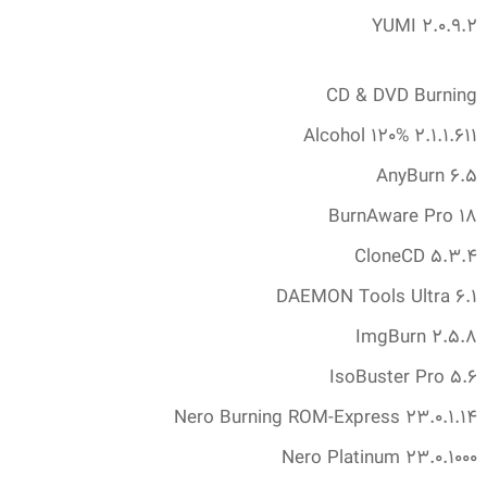
YUMI 2.‎0.‎9.‎2
CD & DVD Burning
Alcohol 120% 2.‎1.‎1.‎611
AnyBurn 6.‎5
BurnAware Pro 18
CloneCD 5.‎3.‎4
DAEMON Tools Ultra 6.‎1
ImgBurn 2.‎5.‎8
IsoBuster Pro 5.‎6
Nero Burning ROM-Express 23.‎0.‎1.‎14
Nero Platinum 23.‎0.‎1000