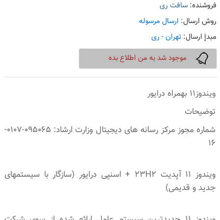
فروشنده:
سافت ری
روش ارسال:
ارسال مرسوله
مبدإ ارسال:
تهران - ری
موجود شد به من اطلاع بده
ویندوز11 بهمراه درایور
توضیحات
شماره مجوز مرکز رسانه های دیجیتال وزارت ارشاد: 095065-0107-
16
ویندوز 11 آپدیت 23H2 + اسنپی درایور (سازگار با سیستمهای
جدید و قدیمی)
ویندوز 11 جدیدترین سیستم عامل ارائه شده از سوی شرکت